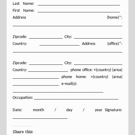
Last Name: _______________________________________
First Name: _______________________________________
Address (home)*:
_________________________________________________________
Zipcode: ________________ City: _______________________
Country: ___________________ Address (office)*:
_________________________________________________________
Zipcode: ________________ City: _______________________
Country: ___________________ phone office: +(country) (area)
______________________ phone home: +(country) (area)
______________________ e-mail(s):
___________________________________________
Occupation: ________________________________________
Date: month / day / year Signature:
__________________________
Share this: