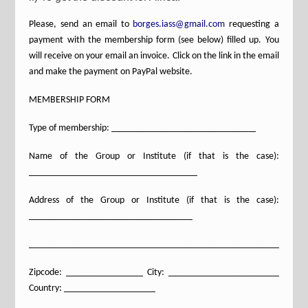
Please, send an email to
borges.iass@gmail.com
requesting a
payment with the membership form (see below) filled up. You
will receive on your email an invoice. Click on the link in the email
and make the payment on PayPal website.
MEMBERSHIP FORM
Type of membership: ______________________________
Name of the Group or Institute (if that is the case):
___________________________________
Address of the Group or Institute (if that is the case):
__________________________________
_________________________________________________________
Zipcode: ________________ City: _______________________
Country: ___________________