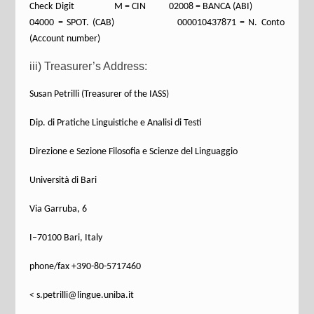
Check Digit M = CIN 02008 = BANCA (ABI)
04000 = SPOT. (CAB) 000010437871 = N. Conto
(Account number)
iii) Treasurer’s Address:
Susan Petrilli (Treasurer of the IASS)
Dip. di Pratiche Linguistiche e Analisi di Testi
Direzione e Sezione Filosofia e Scienze del Linguaggio
Università di Bari
Via Garruba, 6
I–70100 Bari, Italy
phone/fax +390-80-5717460
< s.petrilli@lingue.uniba.it