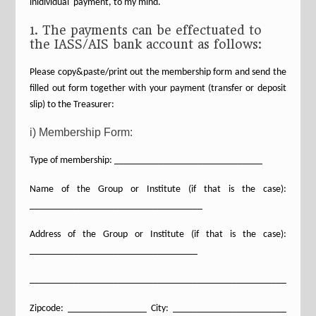
inidividual payment, to my mind.
1. The payments can be effectuated to
the IASS/AIS bank account as follows:
Please copy&paste/print out the membership form and send the
filled out form together with your payment (transfer or deposit
slip) to the Treasurer:
i) Membership Form:
Type of membership: ______________________________
Name of the Group or Institute (if that is the case):
___________________________________
Address of the Group or Institute (if that is the case):
__________________________________
_________________________________________________________
Zipcode: ________________ City: _______________________