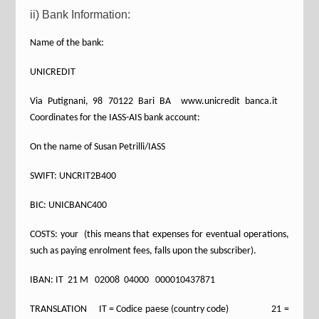
ii) Bank Information:
Name of the bank:
UNICREDIT
Via Putignani, 98 70122 Bari BA www.unicredit banca.it
Coordinates for the IASS-AIS bank account:
On the name of Susan Petrilli/IASS
SWIFT: UNCRIT2B400
BIC: UNICBANC400
COSTS: your (this means that expenses for eventual operations,
such as paying enrolment fees, falls upon the subscriber).
IBAN: IT 21 M 02008 04000 000010437871
TRANSLATION IT = Codice paese (country code) 21 =