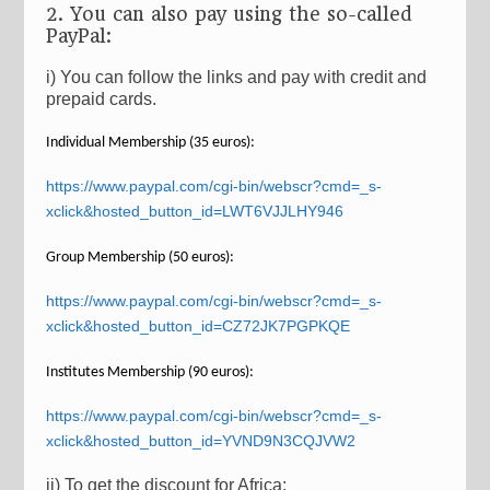
2. You can also pay using the so-called
PayPal:
i) You can follow the links and pay with credit and
prepaid cards.
Individual Membership (35 euros):
https://www.paypal.com/cgi-bin/webscr?cmd=_s-
xclick&hosted_button_id=LWT6VJJLHY946
Group Membership (50 euros):
https://www.paypal.com/cgi-bin/webscr?cmd=_s-
xclick&hosted_button_id=CZ72JK7PGPKQE
Institutes Membership (90 euros):
https://www.paypal.com/cgi-bin/webscr?cmd=_s-
xclick&hosted_button_id=YVND9N3CQJVW2
ii) To get the discount for Africa: