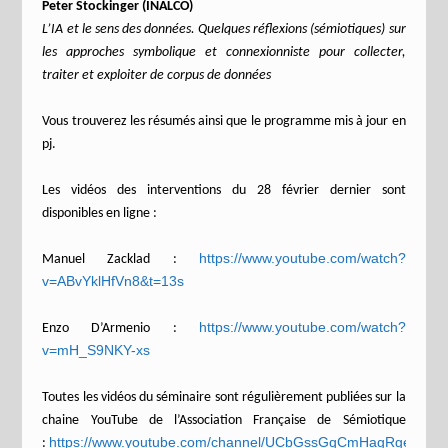
Peter Stockinger (INALCO)
L’IA et le sens des données. Quelques réflexions (sémiotiques) sur
les approches symbolique et connexionniste pour collecter,
traiter et exploiter de corpus de données
Vous trouverez les résumés ainsi que le programme mis à jour en
pj.
Les vidéos des interventions du 28 février dernier sont
disponibles en ligne :
https://www.youtube.com/watch?
Manuel Zacklad :
v=ABvYklHfVn8&t=13s
https://www.youtube.com/watch?
Enzo D’Armenio :
v=mH_S9NKY-xs
Toutes les vidéos du séminaire sont régulièrement publiées sur la
chaine YouTube de l’Association Française de Sémiotique
https://www.youtube.com/channel/UCbGssGqCmHagRgemHR
: