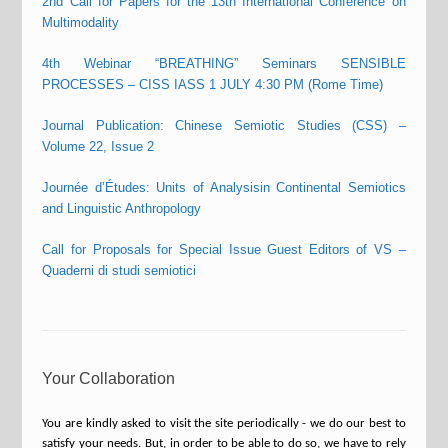
2nd Call for Papers for the 13th International Conference on
Multimodality
4th Webinar “BREATHING” Seminars SENSIBLE
PROCESSES – CISS IASS 1 JULY 4:30 PM (Rome Time)
Journal Publication: Chinese Semiotic Studies (CSS) –
Volume 22, Issue 2
Journée d’Études: Units of Analysisin Continental Semiotics
and Linguistic Anthropology
Call for Proposals for Special Issue Guest Editors of VS –
Quaderni di studi semiotici
Your Collaboration
You are kindly asked to visit the site periodically - we do our best to
satisfy your needs. But, in order to be able to do so, we have to rely