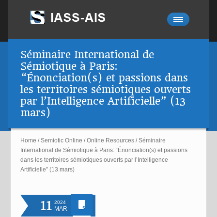
Séminaire International de
Sémiotique à Paris:
“Énonciation(s) et passions dans
les territoires sémiotiques ouverts
par l’Intelligence Artificielle” (13
mars)
Home
/
Semiotic Online
/
Online Resources
/
Séminaire
International de Sémiotique à Paris: “Énonciation(s) et passions
dans les territoires sémiotiques ouverts par l’Intelligence
Artificielle” (13 mars)
11
2024
MAR