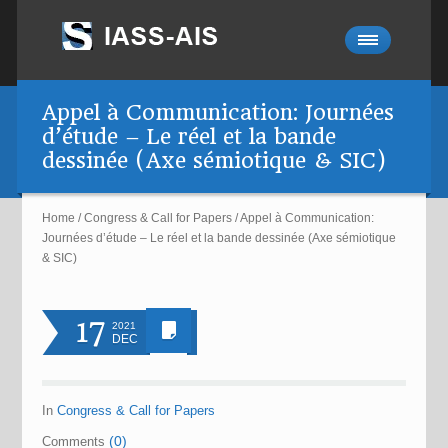
Appel à Communication: Journées
d’étude – Le réel et la bande
dessinée (Axe sémiotique & SIC)
Home
/
Congress & Call for Papers
/
Appel à Communication:
Journées d’étude – Le réel et la bande dessinée (Axe sémiotique
& SIC)
17
2021
DEC
In
Congress & Call for Papers
(0)
Comments