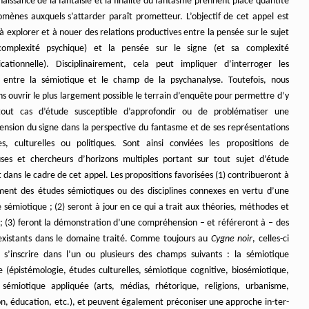
naissance de la fantaisie et la finalité du fantasme prennent place quantité
mènes auxquels s’attarder paraît prometteur. L’objectif de cet appel est
 à explorer et à nouer des relations productives entre la pensée sur le sujet
complexité psychique) et la pensée sur le signe (et sa complexité
ationnelle). Disciplinairement, cela peut impliquer d’interroger les
s entre la sémiotique et le champ de la psychanalyse. Toutefois, nous
s ouvrir le plus largement possible le terrain d’enquête pour permettre d’y
tout cas d’étude susceptible d’approfondir ou de problématiser une
nsion du signe dans la perspective du fantasme et de ses représentations
ues, culturelles ou politiques. Sont ainsi conviées les propositions de
ses et chercheurs d’horizons multiples portant sur tout sujet d’étude
 dans le cadre de cet appel. Les propositions favorisées (1) contribueront à
ment des études sémiotiques ou des disciplines connexes en vertu d’une
sémiotique ; (2) seront à jour en ce qui a trait aux théories, méthodes et
; (3) feront la démonstration d’une compréhension – et référeront à – des
existants dans le domaine traité. Comme toujours au
Cygne noir
, celles-ci
 s’inscrire dans l’un ou plusieurs des champs suivants : la sémiotique
e (épistémologie, études culturelles, sémiotique cognitive, biosémiotique,
a sémiotique appliquée (arts, médias, rhétorique, religions, urbanisme,
on, éducation, etc.), et peuvent également préconiser une approche in-ter-