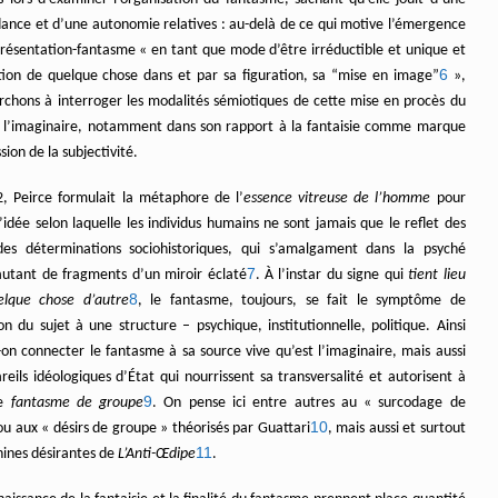
ance et d’une autonomie relatives : au-delà de ce qui motive l’émergence
présentation-fantasme « en tant que mode d’être irréductible et unique et
6
tion de quelque chose dans et par sa figuration, sa “mise en image”
»,
rchons à interroger les modalités sémiotiques de cette mise en procès du
r l’imaginaire, notamment dans son rapport à la fantaisie comme marque
sion de la subjectivité.
, Peirce formulait la métaphore de l’
essence vitreuse de l’homme
pour
 l’idée selon laquelle les individus humains ne sont jamais que le reflet des
des déterminations sociohistoriques, qui s’amalgament dans la psyché
7
tant de fragments d’un miroir éclaté
. À l’instar du signe qui
tient lieu
8
elque chose d’autre
, le fantasme, toujours, se fait le symptôme de
ion du sujet à une structure – psychique, institutionnelle, politique. Ainsi
-on connecter le fantasme à sa source vive qu’est l’imaginaire, mais aussi
eils idéologiques d’État qui nourrissent sa transversalité et autorisent à
9
le
fantasme de groupe
. On pense ici entre autres au « surcodage de
10
ou aux « désirs de groupe » théorisés par Guattari
, mais aussi et surtout
11
ines désirantes de
L’Anti-Œdipe
.