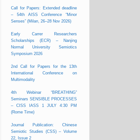
Call for Papers: Extended deadline
– 54th AISS Conference “Minor
Senses” (Milan, 26–28 Nov 2026)
Early Carrer Researchers
Scholarships (ECR) – Nanjing
Normal University Semiotics
Symposium 2026
2nd Call for Papers for the 13th
International Conference on
Multimodality
4th Webinar “BREATHING”
Seminars SENSIBLE PROCESSES
– CISS IASS 1 JULY 4:30 PM
(Rome Time)
Journal Publication: Chinese
Semiotic Studies (CSS) – Volume
22, Issue 2