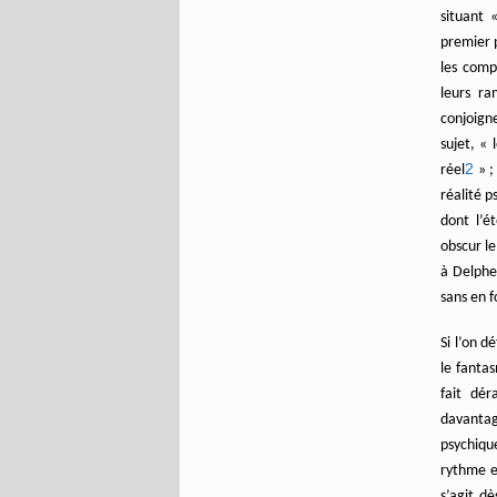
situant 
premier p
les comp
leurs ra
conjoign
sujet, « 
2
réel
» ;
réalité p
dont l’ét
obscur le
à Delphes
sans en f
Si l’on déf
le fantas
fait dér
davantage
psychiqu
rythme et
s’agit d