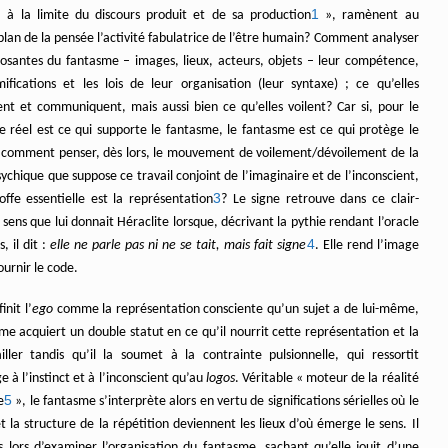
1
« à la limite du discours produit et de sa production
», ramènent au
lan de la pensée l’activité fabulatrice de l’être humain? Comment analyser
osantes du fantasme – images, lieux, acteurs, objets – leur compétence,
mifications et les lois de leur organisation (leur syntaxe) ; ce qu’elles
ent et communiquent, mais aussi bien ce qu’elles voilent? Car si, pour le
le réel est ce qui supporte le fantasme, le fantasme est ce qui protège le
 comment penser, dès lors, le mouvement de voilement/dévoilement de la
sychique que suppose ce travail conjoint de l’imaginaire et de l’inconscient,
3
offe essentielle est la représentation
? Le signe retrouve dans ce clair-
 sens que lui donnait Héraclite lorsque, décrivant la pythie rendant l’oracle
4
, il dit :
elle ne parle pas ni ne se tait, mais fait signe
. Elle rend l’image
ournir le code.
init l’
ego
comme la représentation consciente qu’un sujet a de lui-même,
me acquiert un double statut en ce qu’il nourrit cette représentation et la
ailler tandis qu’il la soumet à la contrainte pulsionnelle, qui ressortit
 à l’instinct et à l’inconscient qu’au
logos
. Véritable « moteur de la réalité
5
e
», le fantasme s’interprète alors en vertu de significations sérielles où le
 la structure de la répétition deviennent les lieux d’où émerge le sens. Il
ès lors d’examiner l’organisation du fantasme, sachant qu’elle jouit d’une