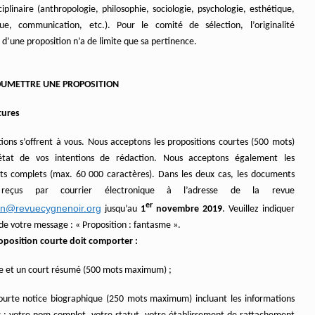
ciplinaire (anthropologie, philosophie, sociologie, psychologie, esthétique,
ique, communication, etc.). Pour le comité de sélection, l’originalité
d’une proposition n’a de limite que sa pertinence.
OUMETTRE UNE PROPOSITION
tures
ions s’offrent à vous. Nous acceptons les propositions courtes (500 mots)
 état de vos intentions de rédaction. Nous acceptons également les
ts complets (max. 60 000 caractères). Dans les deux cas, les documents
 reçus par courrier électronique à l’adresse de la revue
er
on@revuecygnenoir.org
jusqu’au
1
novembre 2019
. Veuillez indiquer
de votre message : « Proposition : fantasme ».
oposition courte doit comporter :
tre et un court résumé (500 mots maximum) ;
ourte notice biographique (250 mots maximum) incluant les informations