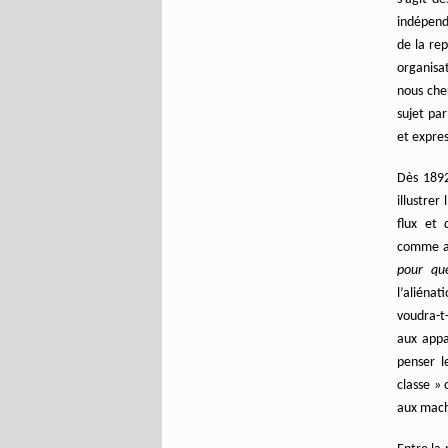
indépend
de la re
organisa
nous che
sujet pa
et expres
Dès 1892
illustrer
flux et 
comme au
pour qu
l’aliénat
voudra-t
aux appar
penser 
classe » 
aux mach