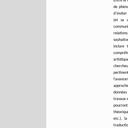
Entre la 
de phéno
d’inviter
(et sa 
communic
relation
souhaiton
inclure 
compréhe
artistiq
chercheu
pertinent
l’avance
approche 
données 
travaux 
pourront
théoriqu
etc.), l
traducti