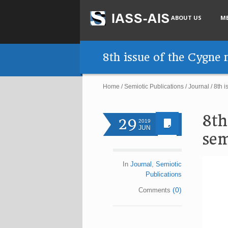
ABOUT US
M
8th issue of the Cygne 
Home
/
Semiotic Publications
/
Journal
/
8th i
8th
29
2019
JUN
sem
In
Journal
,
Semiotic
Publications
(0)
Comments