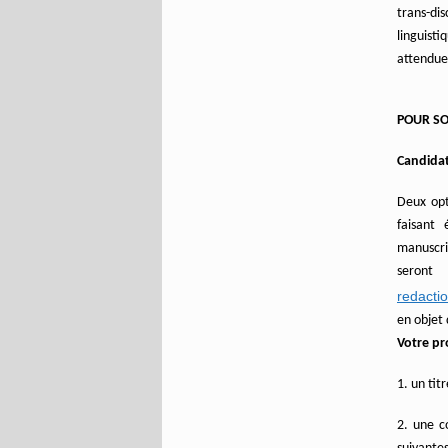
trans-dis
linguist
attendue 
POUR S
Candida
Deux opt
faisant
manuscri
seront
redacti
en objet 
Votre pr
1. un ti
2. une c