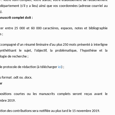
s : votre nom complet, votre statut, votre établissement de rattachement
département (s’il y a lieu) ainsi que vos coordonnées (adresse courriel au
).
nuscrit complet doit :
er entre 25 000 et 60 000 caractères, espaces, notes et bibliographie
s ;
accompagné d’un résumé liminaire d’au plus 250 mots présenté à interligne
ynthétisant le sujet, l’objectif, la problématique, l’hypothèse et la
ogie de recherche ;
ici
 le protocole de rédaction (à télécharger
) ;
u format .odt ou .docx.
er
positions courtes ou les manuscrits complets seront reçus avant le
bre 2019.
tion des contributions sera notifiée au plus tard le 15 novembre 2019.