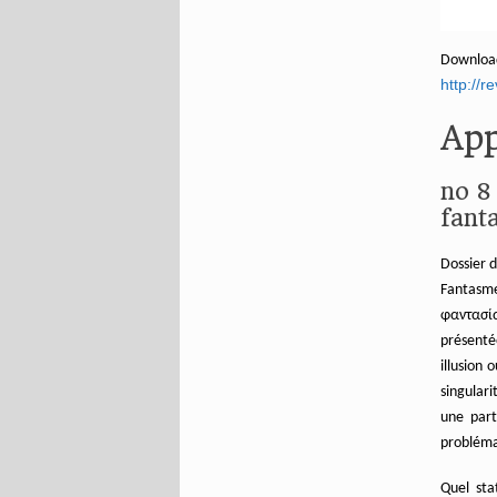
Downloa
http://r
App
no 8
fant
Dossier 
Fantasm
φαντασί
présenté
illusion 
singular
une part
probléma
Quel sta