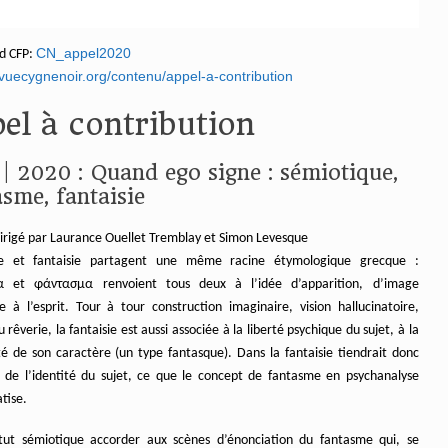
CN_appel2020
d CFP:
evuecygnenoir.org/contenu/appel-a-contribution
el à contribution
 | 2020 : Quand ego signe : sémiotique,
asme, fantaisie
dirigé par Laurance Ouellet Tremblay et Simon Levesque
e et fantaisie partagent une même racine étymologique grecque :
α et φάντασμα renvoient tous deux à l’idée d’apparition, d’image
e à l’esprit. Tour à tour construction imaginaire, vision hallucinatoire,
ou rêverie, la fantaisie est aussi associée à la liberté psychique du sujet, à la
ité de son caractère (un type fantasque). Dans la fantaisie tiendrait donc
 de l’identité du sujet, ce que le concept de fantasme en psychanalyse
tise.
tut sémiotique accorder aux scènes d’énonciation du fantasme qui, se