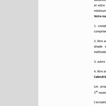
suivante
et votre 
minimum
Votre ma
1. compt
comprise
2. être 
simple s
méthodol
3. suivre
4. être a
Calendri
Les pro
er
1
novem
L’accepta