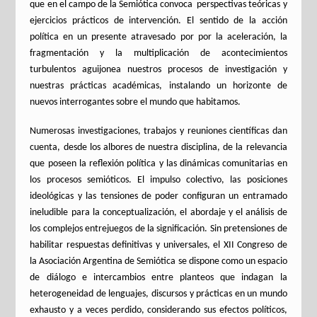
que en el campo de la Semiótica convoca perspectivas teóricas y
ejercicios prácticos de intervención. El sentido de la acción
política en un presente atravesado por por la aceleración, la
fragmentación y la multiplicación de acontecimientos
turbulentos aguijonea nuestros procesos de investigación y
nuestras prácticas académicas, instalando un horizonte de
nuevos interrogantes sobre el mundo que habitamos.
Numerosas investigaciones, trabajos y reuniones científicas dan
cuenta, desde los albores de nuestra disciplina, de la relevancia
que poseen la reflexión política y las dinámicas comunitarias en
los procesos semióticos. El impulso colectivo, las posiciones
ideológicas y las tensiones de poder configuran un entramado
ineludible para la conceptualización, el abordaje y el análisis de
los complejos entrejuegos de la significación. Sin pretensiones de
habilitar respuestas definitivas y universales, el XII Congreso de
la Asociación Argentina de Semiótica se dispone como un espacio
de diálogo e intercambios entre planteos que indagan la
heterogeneidad de lenguajes, discursos y prácticas en un mundo
exhausto y a veces perdido, considerando sus efectos políticos,