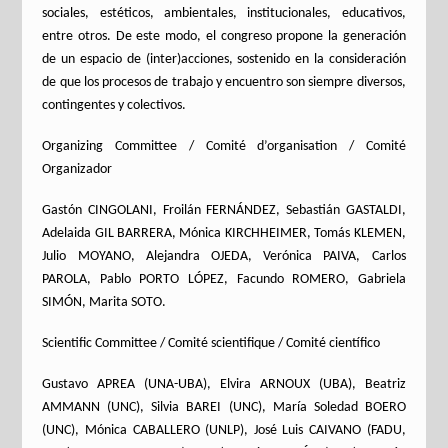
sociales, estéticos, ambientales, institucionales, educativos,
entre otros. De este modo, el congreso propone la generación
de un espacio de (inter)acciones, sostenido en la consideración
de que los procesos de trabajo y encuentro son siempre diversos,
contingentes y colectivos.
Organizing Committee / Comité d’organisation / Comité
Organizador
Gastón CINGOLANI, Froilán FERNÁNDEZ, Sebastián GASTALDI,
Adelaida GIL BARRERA, Mónica KIRCHHEIMER, Tomás KLEMEN,
Julio MOYANO, Alejandra OJEDA, Verónica PAIVA, Carlos
PAROLA, Pablo PORTO LÓPEZ, Facundo ROMERO, Gabriela
SIMÓN, Marita SOTO.
Scientific Committee / Comité scientifique / Comité científico
Gustavo APREA (UNA-UBA), Elvira ARNOUX (UBA), Beatriz
AMMANN (UNC), Silvia BAREI (UNC), María Soledad BOERO
(UNC), Mónica CABALLERO (UNLP), José Luis CAIVANO (FADU,