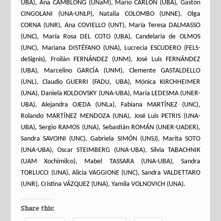
UBA), Ana CAMBLONG (UNaM), Mario CARLÓN (UBA), Gastón
CINGOLANI (UNA-UNLP), Natalia COLOMBO (UNNE), Olga
CORNA (UNR), Ana COVIELLO (UNT), María Teresa DALMASSO
(UNC), María Rosa DEL COTO (UBA), Candelaria de OLMOS
(UNC), Mariana DISTÉFANO (UNA), Lucrecia ESCUDERO (FELS-
deSignis), Froilán FERNÁNDEZ (UNM), José Luis FERNÁNDEZ
(UBA), Marcelino GARCÍA (UNM), Clemente GASTALDELLO
(UNL), Claudio GUERRI (FADU, UBA), Mónica KIRCHHEIMER
(UNA), Daniela KOLDOVSKY (UNA-UBA), María LEDESMA (UNER-
UBA), Alejandra OJEDA (UNLa), Fabiana MARTÍNEZ (UNC),
Rolando MARTÍNEZ MENDOZA (UNA), José Luis PETRIS (UNA-
UBA), Sergio RAMOS (UNA), Sebastián ROMÁN (UNER-UADER),
Sandra SAVOINI (UNC), Gabriela SIMÓN (UNSJ), Marita SOTO
(UNA-UBA), Oscar STEIMBERG (UNA-UBA), Silvia TABACHNIK
(UAM Xochimilco), Mabel TASSARA (UNA-UBA), Sandra
TORLUCCI (UNA), Alicia VAGGIONE (UNC), Sandra VALDETTARO
(UNR), Cristina VÁZQUEZ (UNA), Yamila VOLNOVICH (UNA).
Share this: