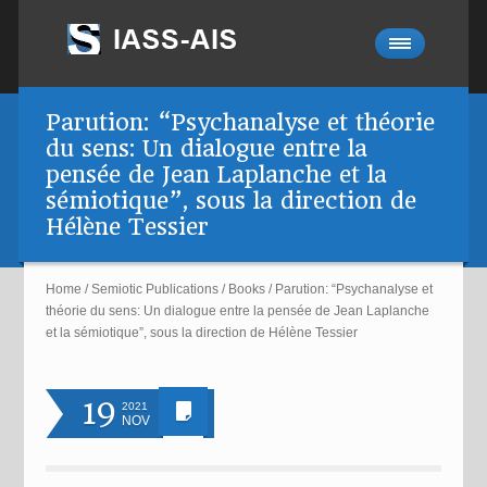
Parution: “Psychanalyse et théorie
du sens: Un dialogue entre la
pensée de Jean Laplanche et la
sémiotique”, sous la direction de
Hélène Tessier
Home
/
Semiotic Publications
/
Books
/
Parution: “Psychanalyse et
théorie du sens: Un dialogue entre la pensée de Jean Laplanche
et la sémiotique”, sous la direction de Hélène Tessier
19
2021
NOV