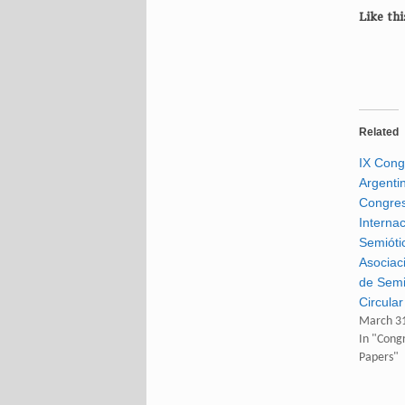
Like thi
Related
IX Cong
Argentin
Congre
Internac
Semióti
Asociac
de Semi
Circular
March 31
In "Congr
Papers"