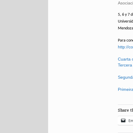
Asociac
5, 6 y 7
Universi
Mendoza
Para cono
http://
Cuarta 
Tercera 
Segunda
Primeira
Share th
Em