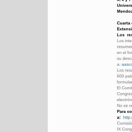
Univer
Mendoz
Cuarta 
Extensi
Los res
Los int
resumen
en el f
su desc
a:
aasc
Los res
600 pal
formular
El Comi
Congres
electrón
No se r
Para co
a:
http
Comisió
IX Cong