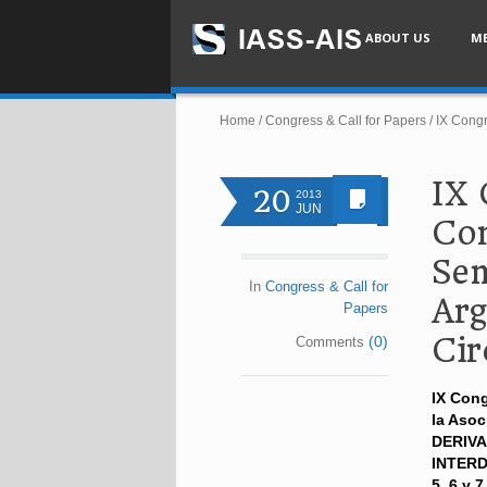
ABOUT US
M
Home
/
Congress & Call for Papers
/
IX Congr
IX 
20
2013
JUN
Con
Sem
In
Congress & Call for
Arg
Papers
Cir
(0)
Comments
IX Cong
la Asoc
DERIVA
INTERD
5, 6 y 