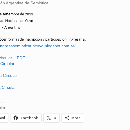
ión Argentina de Semiótica
 de setiembre de 2013
dad Nacional de Cuyo
 – Argentina
cer formas de inscripción y participación, ingresar a:
congresosemioticauncuyo.blogspot.com.ar/
circular – PDF
Circular
 Circular
 Circular
is:
ail
Facebook
X
More