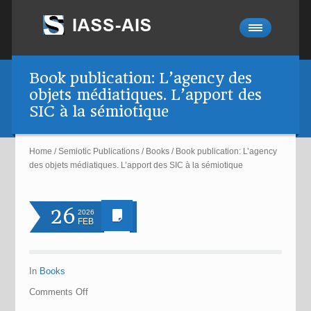
Book publication: L’agency des
objets médiatiques. L’apport des
SIC à la sémiotique
Home
/
Semiotic Publications
/
Books
/
Book publication: L’agency
des objets médiatiques. L’apport des SIC à la sémiotique
26
2026
FEB
In
Books
Comments
Off